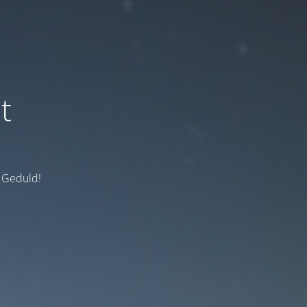
t
e Geduld!