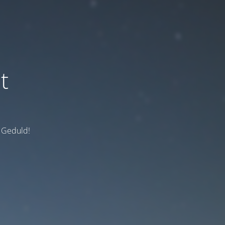
t
e Geduld!