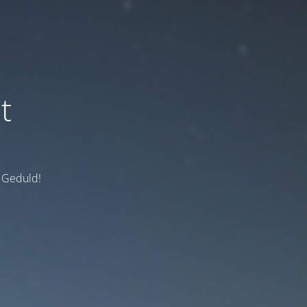
t
e Geduld!