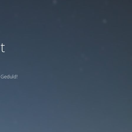
t
e Geduld!