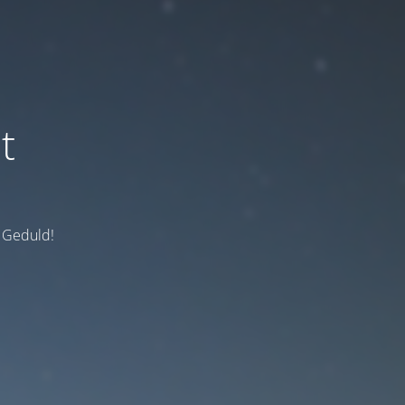
t
e Geduld!