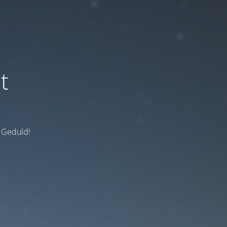
t
e Geduld!