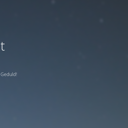
t
e Geduld!