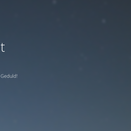
t
e Geduld!