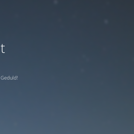
t
e Geduld!