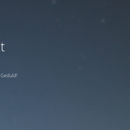
t
e Geduld!