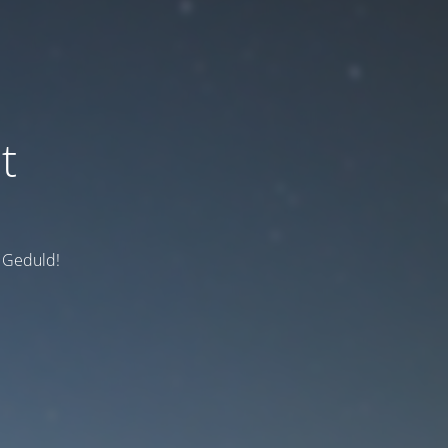
t
e Geduld!