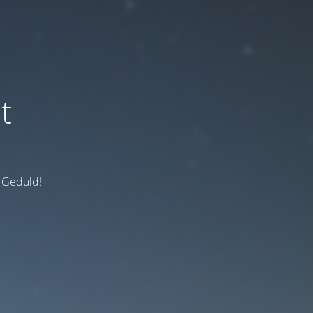
t
e Geduld!