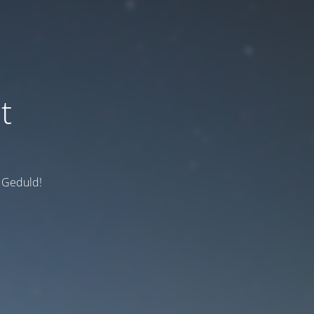
t
e Geduld!