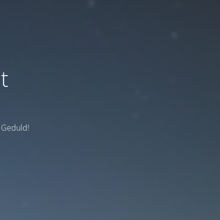
t
e Geduld!