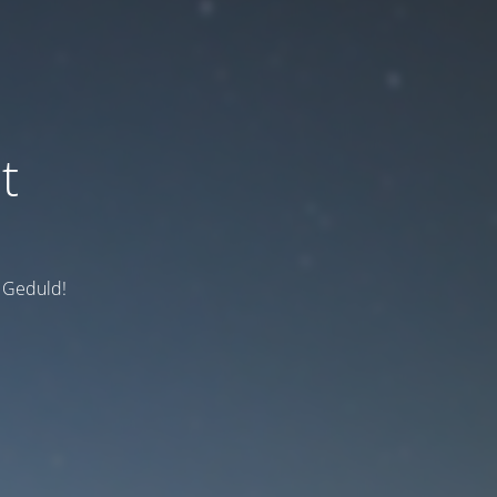
t
e Geduld!