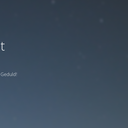
t
e Geduld!