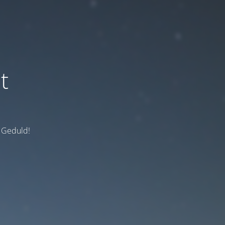
t
e Geduld!