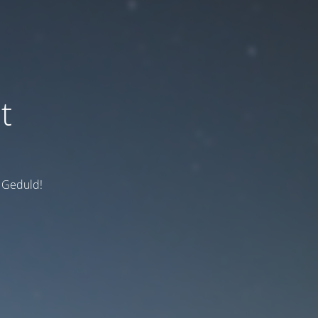
t
e Geduld!