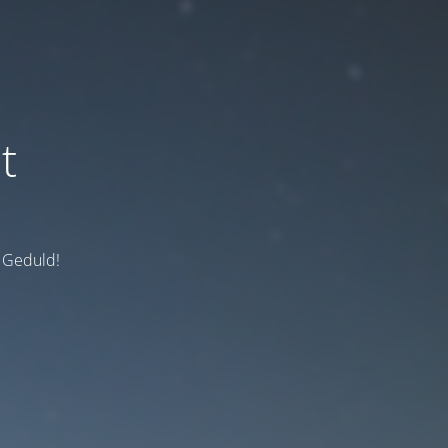
t
e Geduld!