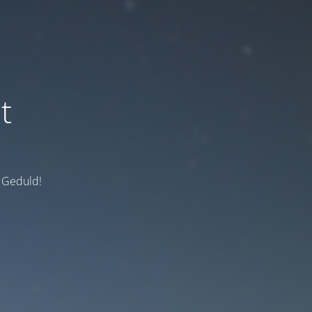
t
e Geduld!