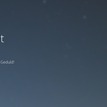
t
e Geduld!