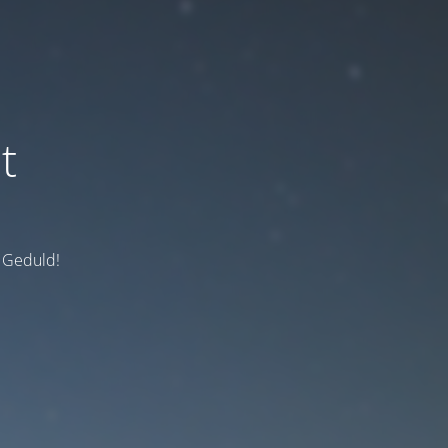
t
e Geduld!