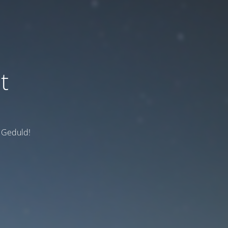
t
e Geduld!