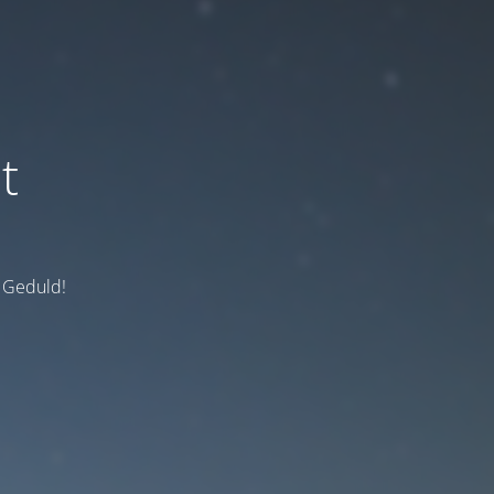
t
e Geduld!