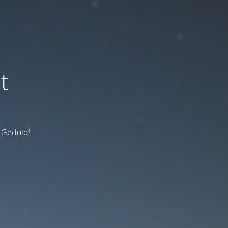
t
e Geduld!