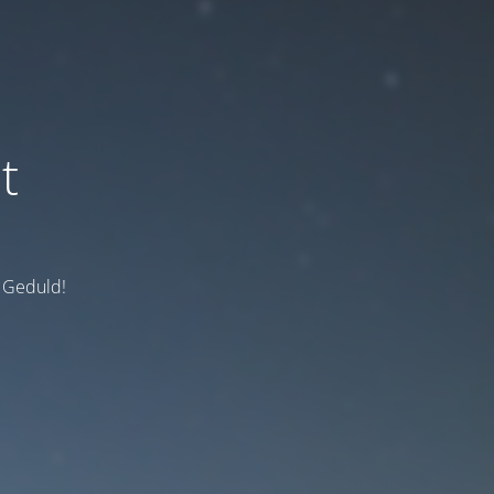
t
e Geduld!