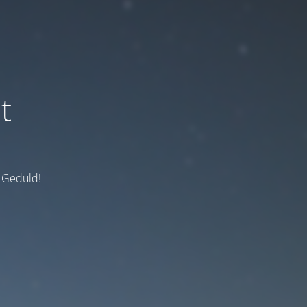
t
e Geduld!