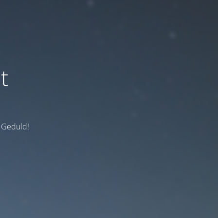
t
e Geduld!