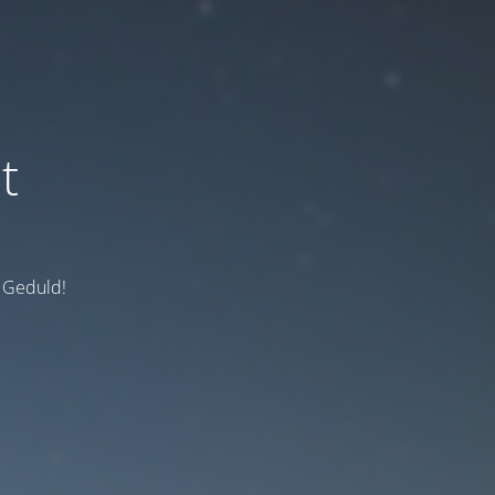
t
e Geduld!