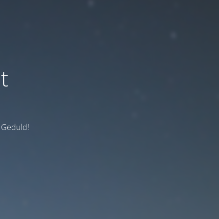
t
e Geduld!