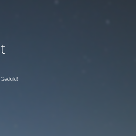
t
e Geduld!