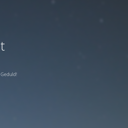
t
e Geduld!